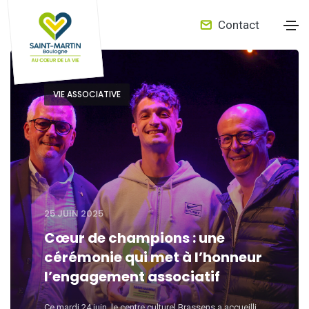
Contact
A
VIE ASSOCIATIVE
c
t
u
25 JUIN 2025
Cœur de champions : une
cérémonie qui met à l’honneur
a
l’engagement associatif
Ce mardi 24 juin, le centre culturel Brassens a accueilli