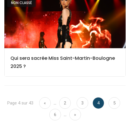
NON CLASSÉ
Qui sera sacrée Miss Saint-Martin-Boulogne
2025 ?
Page 4 sur 43
«
…
2
3
4
5
6
…
»