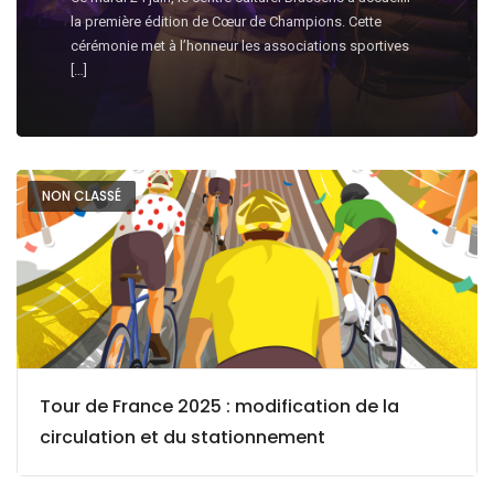
l
la première édition de Cœur de Champions. Cette
cérémonie met à l’honneur les associations sportives
i
[…]
t
NON CLASSÉ
é
s
Tour de France 2025 : modification de la
circulation et du stationnement