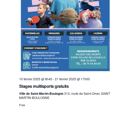
r
i
c
e
h
a
w
n
s
d
V
N
i
10 février 2025 @ 8h45
-
21 février 2025 @ 17h00
a
e
Stages multisports gratuits
w
v
Ville de Saint-Martin-Boulogne
313, route de Saint-Omer, SAINT
MARTIN BOULOGNE
s
Free
i
N