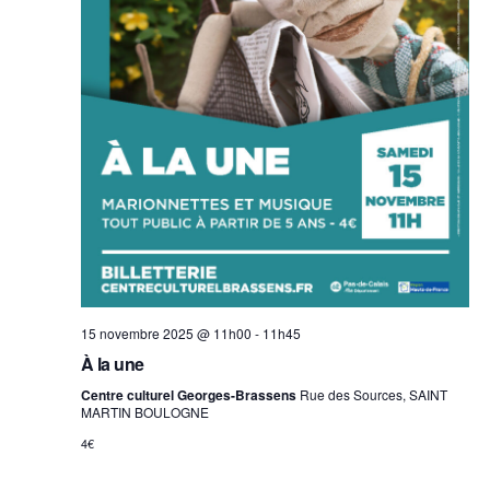
r
i
c
e
h
a
w
n
s
d
V
N
i
15 novembre 2025 @ 11h00
-
11h45
a
e
À la une
w
v
Centre culturel Georges-Brassens
Rue des Sources, SAINT
MARTIN BOULOGNE
s
4€
i
N