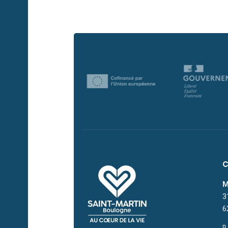
M
3
6