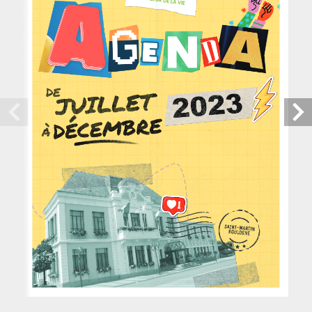
CONTACT
Mairie
313, route de Saint-Omer -
62280 Saint-Martin-Boulogne
03 21 32 84 84
Aujourd'hui :
Fermé
LIENS UTILES
Actualité
Kiosque