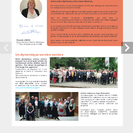
Chères Saint-Martinoises, Chers Saint-Martinois,
Dimanche 15 mars, vous m’avez placée en tête des suffrages lors des élections 
municipales et je vous en remercie.
Cette étape n’est que le début d’une belle aventure que nous vivrons ensemble, 
dans l’intérêt de notre belle ville de Saint-Martin et de tous les Saint-Martinois.
Lors       du       Conseil       municipal       d’installation       qui       s’est       tenu       le       
22 mars, j’ai rappelé que les décisions prises lors de cette assemblée engagent 
des femmes et des hommes, une ville et un avenir commun.
Je ne conçois pas la confiance que vous m’avez accordée comme un acquis, je 
la reçois d’abord comme une charge et cette même charge m’honore autant 
qu’elle m’oblige.
Aussi,  j’ai  demandé  à  chacun  des  membres  du  conseil,  sans  exception,  de  
penser chaque projet à l’aune des intérêts et des attentes des Saint-Martinois.
Pascale LEBON
Nous  avons  une  responsabilité  collective  envers  Saint-Martin-Boulogne.  Nous  
CONTACT
Maire de Saint-Martin-Boulogne
allons l’assumer pleinement.
1
 Vice-Présidente de la CAB
ère
Un dynamique service seniors 
Mairie
Notre    dynamique    service    seniors    
propose,  tout  au  long  de  l’année,  de  
313, route de Saint-Omer -
nombreuses  sorties,  ateliers,  jeux  et  
goûters...  Des  temps  de  partage  et  
d’échange très appréciés
62280 Saint-Martin-Boulogne
Courant  mai,  un  déplacement  a  été  
organisé  à  Gand  à  l’occasion  des  
Floralies. 
Une soixantaine d’adhérents a fait le 
déplacement.
03 21 32 84 84
Le programme du prochain trimestre 
est   déjà   disponible.   Vous   pouvez   
le  retrouver  sur  notre  site  internet  :  
www.saintmartinboulogne.fr
Aujourd'hui :
Fermé
Atelier cuisine au foyer Dumortier
Accompagnés  de  Juliette  MAILLY-COFFRE,  
diététicienne-nutritionniste, les participants 
à  la  campagne  «  Bien  vieillir  »  ont  travaillé  
sur le thème : cuisiner simple et équilibré. 
LIENS UTILES
Chaque    mois    un    thème    différent    est    
proposé.
L’occasion    pour    Pascale    LEBON,    Maire    
et      Jean-Claude      CONDETTE,      conseiller      
municipal  délégué  aux  seniors  de  passer  
Actualité
les saluer.
Kiosque