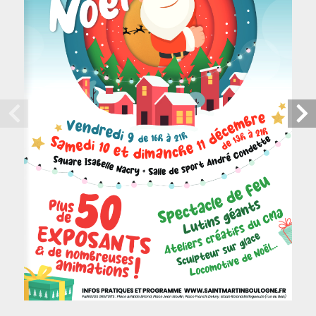
CONTACT
Mairie
313, route de Saint-Omer -
62280 Saint-Martin-Boulogne
03 21 32 84 84
Aujourd'hui :
9h à 11h (permanence Etat-Civil)
LIENS UTILES
Actualité
Kiosque