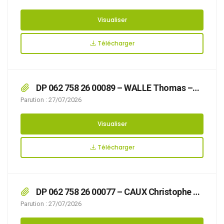
Façades par mise en peinture des bardages
métalliques
Visualiser
Télécharger
DP 062 758 26 00089 – WALLE Thomas –
26 Allée Monique Mametz – Accord Clôtures
Parution : 27/07/2026
sur rue et portail Métallique
Visualiser
Télécharger
DP 062 758 26 00077 – CAUX Christophe –
8 Rue Patin – Accord Remplacement
Parution : 27/07/2026
Menuiseries Extérieures et Porte de Garage