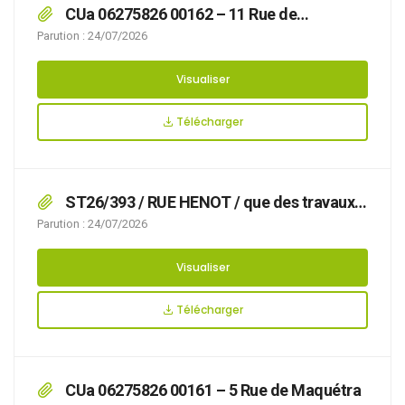
CUa 06275826 00162 – 11 Rue de
Maquétra
Parution : 24/07/2026
Visualiser
Télécharger
ST26/393 / RUE HENOT / que des travaux
Remplacement toiture véranda + fenêtres
Parution : 24/07/2026
rendent nécessaire d’arrêter la réglementation
appropriée du stationnement, afin d’assurer la
Visualiser
sécurité des usagers, du 05/08/2026 au
07/08/2026 RUE HENOT,
Télécharger
CUa 06275826 00161 – 5 Rue de Maquétra