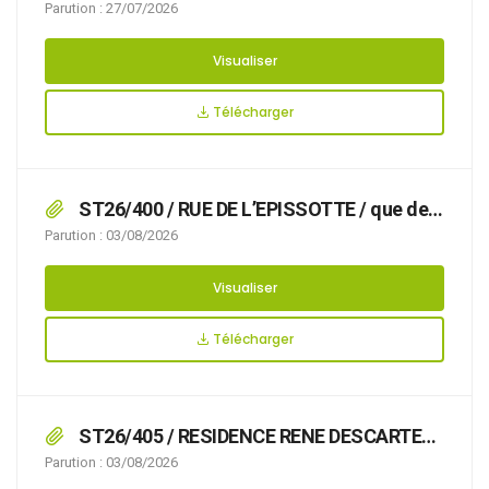
Installation de Panneaux Photovoltaïques
Parution : 27/07/2026
Visualiser
Télécharger
ST26/400 / RUE DE L’EPISSOTTE / que des
travaux avec pose de 2 bennes rendent
Parution : 03/08/2026
nécessaire d’arrêter la réglementation
appropriée du stationnement et de la
Visualiser
circulation, afin d’assurer la sécurité des
usagers, le 24/07/2026 RUE DE L’EPISSOTTE,
Télécharger
ST26/405 / RESIDENCE RENE DESCARTES
et RESIDENCE AUGUSTE COMTE / que la
Parution : 03/08/2026
manifestation pour la fête de la famille et de la