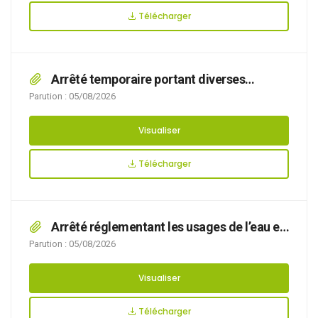
Télécharger
Arrêté temporaire portant diverses
mesures de prévention des risques d’incendie
Parution : 05/08/2026
dans le département du Pas-de-Calais
Visualiser
Télécharger
Arrêté réglementant les usages de l’eau en
vue de la prévention de la ressource en eau
Parution : 05/08/2026
dans le département du Pas-de-Calais
Visualiser
Télécharger