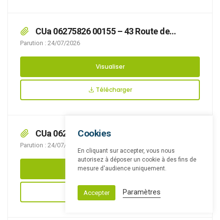
CUa 06275826 00155 – 43 Route de
Desvres
Parution : 24/07/2026
Visualiser
Télécharger
Cookies
CUa 06275826 00150 – 11 Rue de la
Capelle
Parution : 24/07/2026
En cliquant sur accepter, vous nous
autorisez à déposer un cookie à des fins de
Visualiser
mesure d'audience uniquement.
Télécharger
Paramètres
Accepter