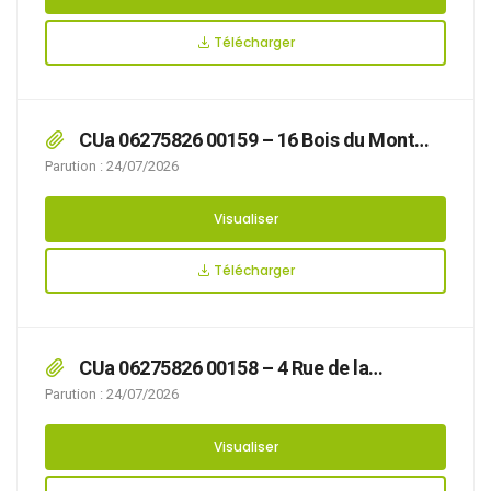
sécurité des usagers, du 30/07/2026 au
10/08/2026 RUE GEORGES BOILLOT,
Télécharger
CUa 06275826 00159 – 16 Bois du Mont
Lambert
Parution : 24/07/2026
Visualiser
Télécharger
CUa 06275826 00158 – 4 Rue de la
Chaudière
Parution : 24/07/2026
Visualiser