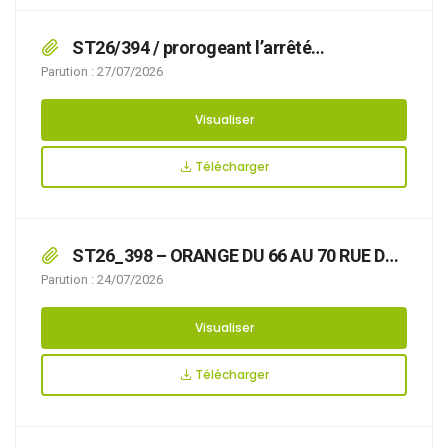
ST26/394 / prorogeant l’arrêté
n°ST26/366 / Les dispositions de l’arrêté
Parution : 27/07/2026
ST26/366 du 06/07/2026, portant
réglementation de la circulation du 138 au 143
Visualiser
RUE DE LA COLONNE, sont prorogées jusqu’au
29/07/2026
Télécharger
ST26_398 – ORANGE DU 66 AU 70 RUE DE
CAPITAINE MAIRE REPARATION CABLE
Parution : 24/07/2026
RIVERAIN DU 03 AU 07/08
Visualiser
Télécharger