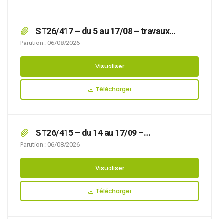
ST26/417 – du 5 au 17/08 – travaux
VEOLIA par SADE – circulation rue de la
Parution : 06/08/2026
Colonne
Visualiser
Télécharger
ST26/415 – du 14 au 17/09 –
déménagement – stationnement interdit au 34
Parution : 06/08/2026
rue Maquétra
Visualiser
Télécharger