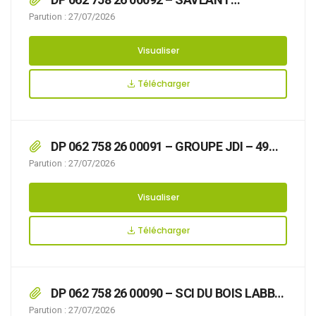
Guillaume – 157 Rue de la Colonne -Réfection
Parution : 27/07/2026
de toiture et Remplacement des menuiseries
extérieures
Visualiser
Télécharger
DP 062 758 26 00091 – GROUPE JDI – 49
Rue Léon Théry – Isolation Thermique
Parution : 27/07/2026
extérieure avec modification de l’aspect des
façades
Visualiser
Télécharger
DP 062 758 26 00090 – SCI DU BOIS LABBE
– 14 Route de Wimille – Rénovation des
Parution : 27/07/2026