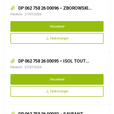
DP 062 758 26 00096 – ZBOROWSKI
Thomas – 113 Rue Charles Gide – Isolation
Parution : 27/07/2026
Thermique du Pignon + Pose Bardage
Visualiser
Télécharger
DP 062 758 26 00095 – ISOL TOUT
MENUISERIE – 3 Impasse Racine –
Parution : 27/07/2026
Remplacement de toiture et Pose de Bardage
Visualiser
Télécharger
DP 062 758 26 00092 – SAVEANT