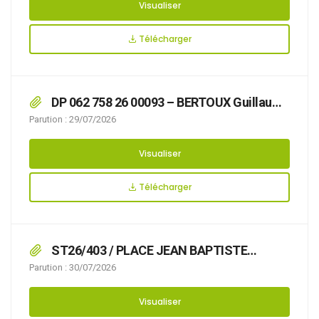
Visualiser
Télécharger
DP 062 758 26 00093 – BERTOUX Guillaume
– 10 Allée Pablo Néruda – Accord Création
Parution : 29/07/2026
d’une Pergola
Visualiser
Télécharger
ST26/403 / PLACE JEAN BAPTISTE
CLEMENT, PLACE LOUISE MICHEL, PLACE
Parution : 30/07/2026
AUGUSTE BLANQUI et RUE GEORGE SAND /
que l’organisation d’une braderie rend
Visualiser
nécessaire d’arrêter la réglementation