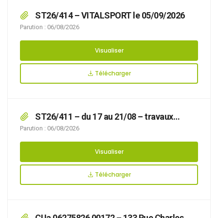
ST26/414 – VITALSPORT le 05/09/2026
Parution : 06/08/2026
Visualiser
Télécharger
ST26/411 – du 17 au 21/08 – travaux
VEOLIA rue Colonne – route barrée entre rue
Parution : 06/08/2026
Wicardenne et rue Pasteur + déviation
Visualiser
Télécharger
CUa 06275826 00172 – 133 Rue Charles