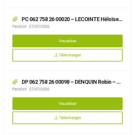
PC 062 758 26 00020 – LECOINTE Héloïse
et ST MARTIN Antoine – 20 Chemin De La
Parution : 27/07/2026
Wattine – Construction d’une Habitation
Visualiser
Télécharger
DP 062 758 26 00098 – DENQUIN Robin – 7
Allée Suzanne Capet – Réalisation d’un mur de
Parution : 27/07/2026
soutènement surmonté d’une clôture
Visualiser
Télécharger