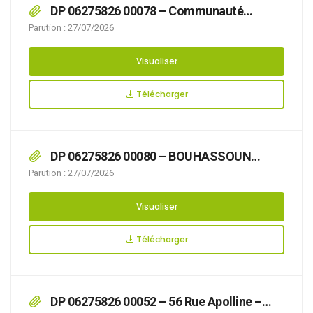
DP 06275826 00078 – Communauté
d’Agglomération du Boulonnais – 7 Rue du
Parution : 27/07/2026
Mont Joie – Construction de 15 ombrières
photovoltaïques sur le parking du centre
Visualiser
aquatique Hélicéa
Télécharger
DP 06275826 00080 – BOUHASSOUN
Andrée – 105 Rue au Bois – Réfection Toiture
Parution : 27/07/2026
(pose d’un puits de lumière et bardage)
Visualiser
Télécharger
DP 06275826 00052 – 56 Rue Apolline –