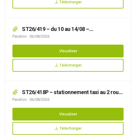
Télécharger
ST26/419 – du 10 au 14/08 –
stationnement d’une nacelle au 5 rue Marteau
Parution : 06/08/2026
Visualiser
Télécharger
ST26/418P – stationnement taxi au 2 route
de Calais
Parution : 06/08/2026
Visualiser
Télécharger