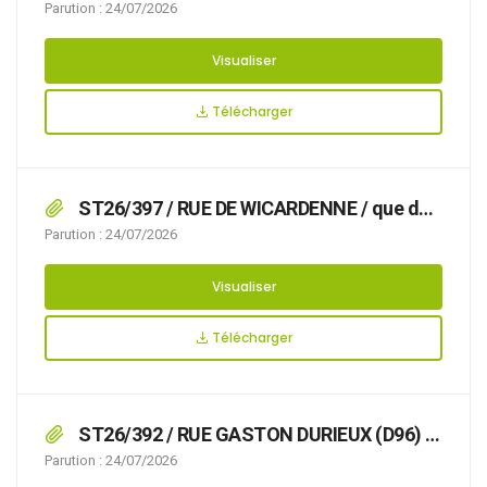
Parution : 24/07/2026
Visualiser
Télécharger
ST26/397 / RUE DE WICARDENNE / que des
travaux Stationnement de véhicules de
Parution : 24/07/2026
chantier rendent nécessaire d’arrêter la
réglementation appropriée du stationnement,
Visualiser
afin d’assurer la sécurité des usagers, du
05/08/2026 au 05/04/2027 RUE DE
Télécharger
WICARDENNE,
ST26/392 / RUE GASTON DURIEUX (D96) /
T que des travaux Rénovation d’une terrasse
Parution : 24/07/2026
rendent nécessaire d’arrêter la réglementation