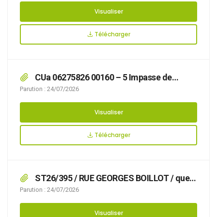
appropriée du stationnement, afin d’assurer la
Visualiser
sécurité des usagers, du 03/08/2026 au
10/08/2026 RUE GASTON DURIEUX (D96),
Télécharger
CUa 06275826 00160 – 5 Impasse de
Maquétra
Parution : 24/07/2026
Visualiser
Télécharger
ST26/395 / RUE GEORGES BOILLOT / que
des travaux avec pose d’échafaudage rendent
Parution : 24/07/2026
nécessaire d’arrêter la réglementation
appropriée du stationnement, afin d’assurer la
Visualiser