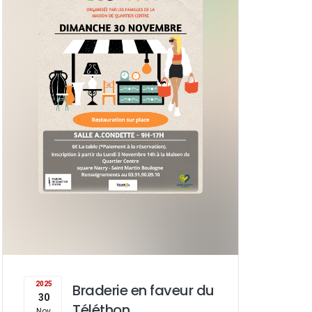
w
s
N
a
v
i
g
a
2025
Braderie en faveur du
30
Téléthon
Nov