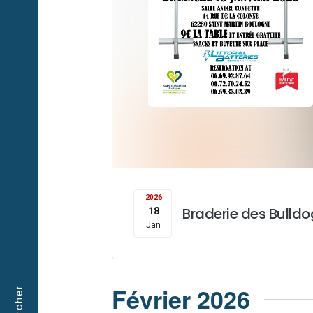
i
g
a
t
i
2026
Braderie des Bulldo
18
o
Jan
n
Février 2026