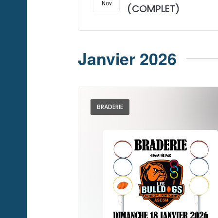
V
d
Nov
(COMPLET)
.
i
Janvier 2026
e
w
BRADERIE
s
N
a
v