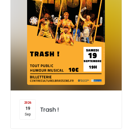
o
n
n
2026
Trash !
19
Sep