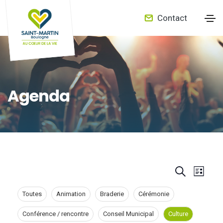
Contact
Agenda
E
S
L
E
e
i
v
a
s
Toutes
Animation
Braderie
Cérémonie
r
t
v
e
c
Conférence / rencontre
Conseil Municipal
Culture
h