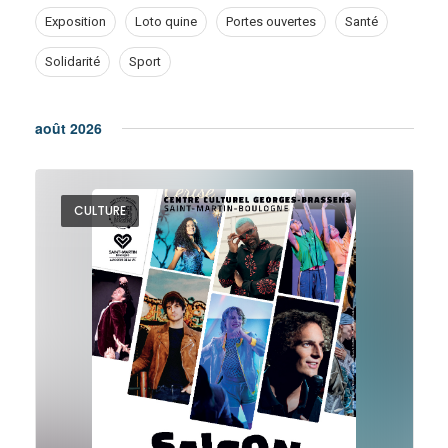
n
e
Exposition
Loto quine
Portes ouvertes
Santé
t
Solidarité
Sport
n
s
S
t
août 2026
e
V
a
CULTURE
r
i
c
e
h
a
w
n
s
d
V