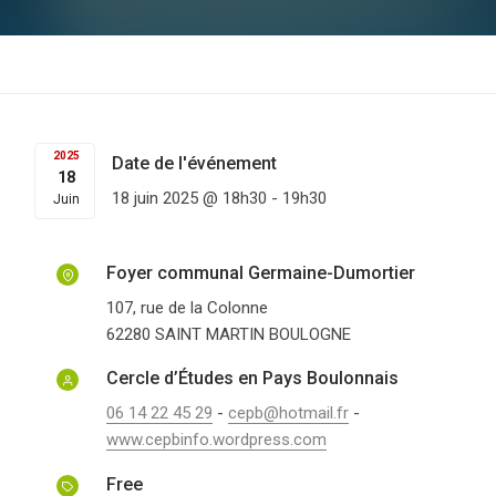
2025
Date de l'événement
18
18 juin 2025 @ 18h30
-
19h30
Juin
Foyer communal Germaine-Dumortier
107, rue de la Colonne
62280
SAINT MARTIN BOULOGNE
Cercle d’Études en Pays Boulonnais
06 14 22 45 29
-
cepb@hotmail.fr
-
www.cepbinfo.wordpress.com
Free