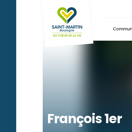
Commu
François 1er