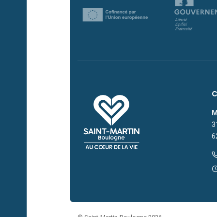
M
3
6