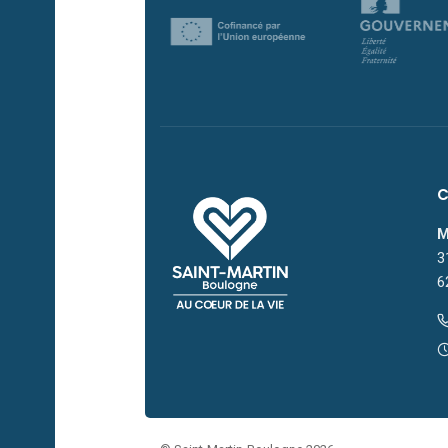
M
3
6