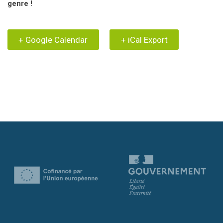
genre !
+ Google Calendar
+ iCal Export