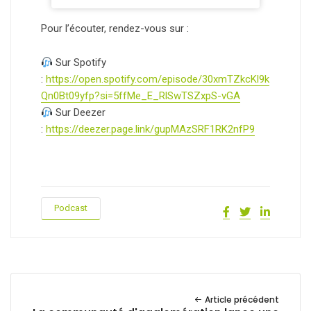
Pour l’écouter, rendez-vous sur :
Sur Spotify
:
https://open.spotify.com/episode/30xmTZkcKl9k
Qn0Bt09yfp?si=5ffMe_E_RlSwTSZxpS-vGA
Sur Deezer
:
https://deezer.page.link/gupMAzSRF1RK2nfP9
Podcast
Article précédent