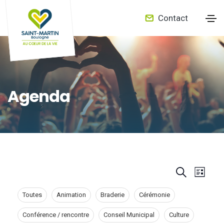
Contact
Agenda
E
S
L
E
e
i
v
a
s
Toutes
Animation
Braderie
Cérémonie
r
t
v
e
c
Conférence / rencontre
Conseil Municipal
Culture
h