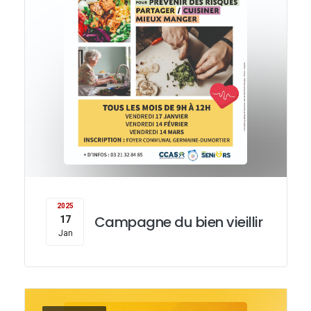
o
n
n
2025
Campagne du bien vieillir
17
Jan