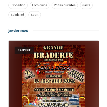
n
e
Exposition
Loto quine
Portes ouvertes
Santé
t
Solidarité
Sport
n
s
S
t
janvier 2025
e
V
a
BRADERIE
r
i
c
e
h
a
w
n
s
d
V