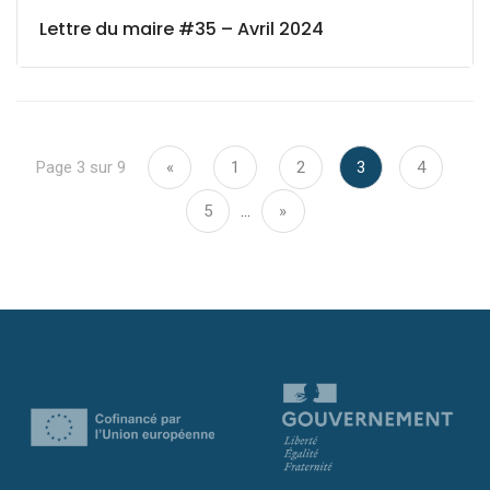
Lettre du maire #35 – Avril 2024
Page 3 sur 9
«
1
2
3
4
5
…
»